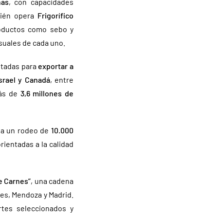
nas
, con capacidades
bién opera
Frigorífico
roductos como sebo y
suales de cada uno.
itadas para
exportar a
srael y Canadá
, entre
más de
3,6 millones de
rga un rodeo de
10.000
orientadas a la calidad
e Carnes”
, una cadena
res, Mendoza y Madrid.
rtes seleccionados y