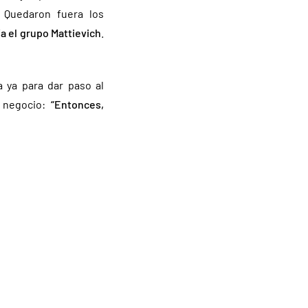
 Quedaron fuera los
a el grupo
Mattievich
.
a ya para dar paso al
l negocio:
“Entonces,