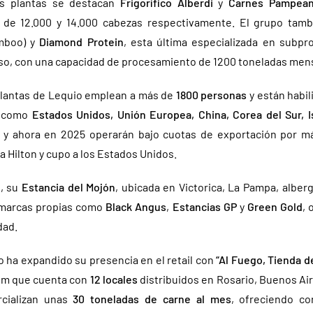
es plantas se destacan
Frigorífico Alberdi
y
Carnes Pampea
 de 12.000 y 14.000 cabezas respectivamente. El grupo tam
mboo) y
Diamond Protein
, esta última especializada en subp
eso, con una capacidad de procesamiento de 1200 toneladas men
s plantas de Lequio emplean a más de
1800 personas
y están habil
como
Estados Unidos, Unión Europea, China, Corea del Sur, I
o y ahora en 2025 operarán bajo cuotas de exportación por 
ta Hilton y cupo a los Estados Unidos.
o, su
Estancia del Mojón
, ubicada en Victorica, La Pampa, albe
 marcas propias como
Black Angus
,
Estancias GP
y
Green Gold
, 
dad.
po ha expandido su presencia en el retail con
“Al Fuego, Tienda d
ium que cuenta con
12 locales
distribuidos en Rosario, Buenos Ai
rcializan unas
30 toneladas de carne al mes
, ofreciendo co