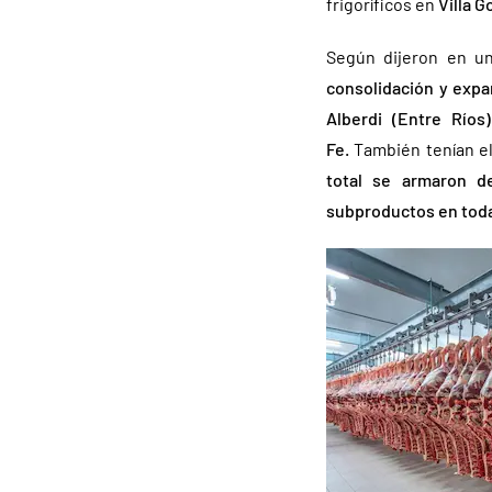
frigoríficos en
Villa G
Según dijeron en u
consolidación y exp
Alberdi (Entre Río
Fe.
También tenían el
total se armaron 
subproductos en toda 