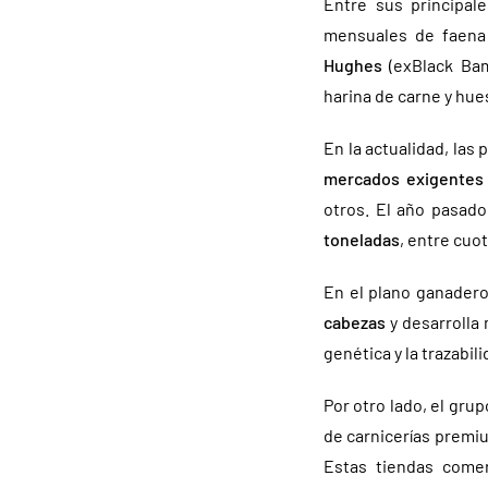
Entre sus principal
mensuales de faena
Hughes
(exBlack Ba
harina de carne y hu
En la actualidad, la
mercados exigentes
otros. El año pasad
toneladas
, entre cuo
En el plano ganader
cabezas
y desarrolla
genética y la trazabili
Por otro lado, el gru
de carnicerías prem
Estas tiendas come