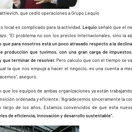
attievich, que cedió operaciones a Grupo Lequio
o local es complicado para la actividad,
Lequio
señaló que el n
azo. “El problema no son los precios internacionales, sino la
co
o que para nosotros está un poco atrasado respecto a la declina
e producción que tuvimos, con una gran carga de impuestos,
y que terminar de resolver.
Pero calculo que con el tiempo se va
ctual la que nos empuja a hacer el negocio, es una cuenta a med
hacemos”, aseguró.
 que los equipos de ambas organizaciones ya están trabajand
ansición ordenada y eficiente: “Agradecemos sinceramente la co
o largo de los años. Estamos convencidos de que esta nuev
les de eficiencia, innovación y desarrollo sustentable“.