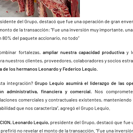
sidente del Grupo, destacó que fue una operación de gran env
l monto de la transacción: “Fue una inversión muy importante, una 
80% del paquete accionario, no todo”
ombinar fortalezas,
ampliar nuestra capacidad productiva
y l
ra nuestros clientes, proveedores, colaboradores y socios estra
ma de los hermanos Leonardo y Federico Lequio.
sta integración?
Grupo Lequio asumirá el liderazgo de las op
ón administrativa, financiera y comercial.
Nos comprometem
elaciones comerciales y contractuales existentes, manteniendo
abilidad que nos caracteriza”, agregó el Grupo Lequio.
CION, Leonardo Lequio,
presidente del Grupo, destacó que fue 
refirió no revelar el monto de la transacción. “Fue una inversi