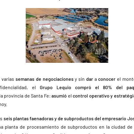
 varias
semanas de negociaciones
y sin
dar
a
conocer
el monto
idencialidad, el
Grupo Lequio
compró el 80% del paqu
 la provincia de Santa Fe:
asumió
el
control operativo y estratég
hoy.
as
seis plantas faenadoras y de subproductos del empresario Jo
 una planta de procesamiento de subproductos en la ciudad d