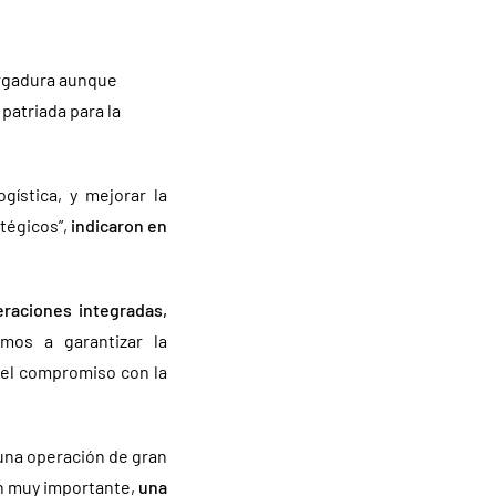
ergadura aunque
patriada para la
ogística, y mejorar la
tégicos”,
indicaron en
eraciones integradas,
os a garantizar la
 el compromiso con la
una operación de gran
ón muy importante,
una