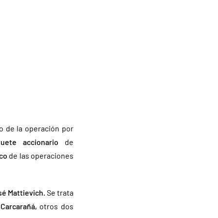
 de la operación por
ete accionario
de
ico
de las operaciones
sé
Mattievich.
Se trata
e
Carcarañá,
otros dos