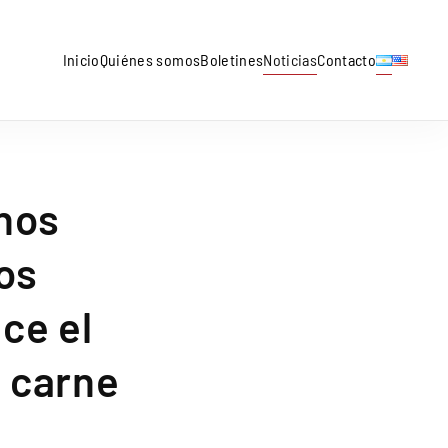
Inicio
Quiénes somos
Boletines
Noticias
Contacto
nos
os
ce el
a carne