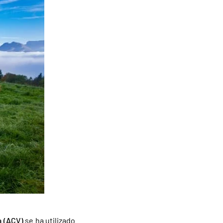
a (ACV)
se ha utilizado