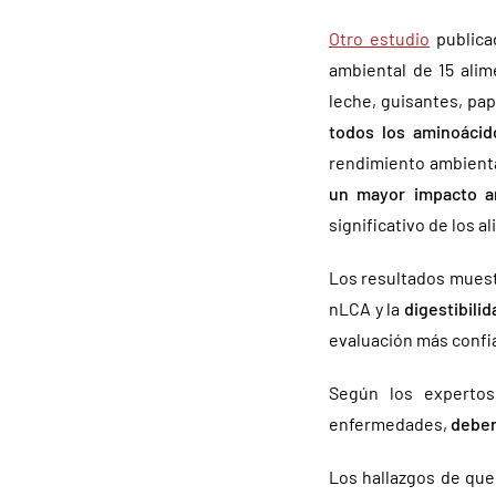
Otro estudio
public
ambiental de 15 alime
leche, guisantes, pap
todos los aminoácid
rendimiento ambienta
un mayor impacto a
significativo de los 
Los resultados mues
nLCA y la
digestibilid
evaluación más confi
Según los experto
enfermedades,
deben
Los hallazgos de que