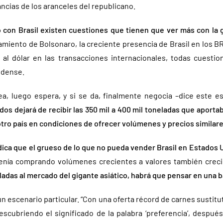
ncias de los aranceles del republicano.
o con Brasil existen cuestiones que tienen que ver más con la 
gamiento de Bolsonaro, la creciente presencia de Brasil en los BR
al dólar en las transacciones internacionales, todas cuesti
idense.
a, luego espera, y si se da, finalmente negocia –dice este esp
os dejará de recibir las 350 mil a 400 mil toneladas que aporta
tro país en condiciones de ofrecer volúmenes y precios similar
dica que el grueso de lo que no pueda vender Brasil en Estados U
enía comprando volúmenes crecientes a valores también crecie
eladas al mercado del gigante asiático, habrá que pensar en una b
n escenario particular. “Con una oferta récord de carnes sustit
escubriendo el significado de la palabra ‘preferencia’, después