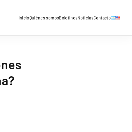
Inicio
Quiénes somos
Boletines
Noticias
Contacto
ones
na?