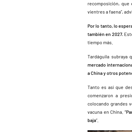
recomposición, que 
vientres a faena”, ad
Por lo tanto, lo espe
también en 2027.
Est
tiempo más.
Tardáguila subraya
mercado internacion
a China y otros poten
Tanto es así que de
comenzaron a presi
colocando grandes v
vacuna en China.
“Pa
baja
”.