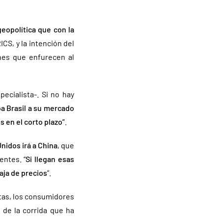
geopolítica que con la
ICS, y la intención del
ones que enfurecen al
ecialista-. Si no hay
ba Brasil a su mercado
es
en el corto plazo”
.
nidos irá a China
, que
ntes. “
Si llegan esas
aja de precios
”.
utas, los consumidores
 de la corrida que ha