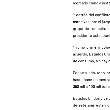
mercado chino a insta
Y
detrás del conflict
carne vacuna
: el juz
grupo de reemplazar 
presidente estadoun
“Trump primero golpe
acuerdo,
Estados Unid
de consumo
.
No hay o
Por otro lado,
todo in
hasta hace un mes v
350 mil a 400 mil ton
Estados Unidos vive u
de este país están d