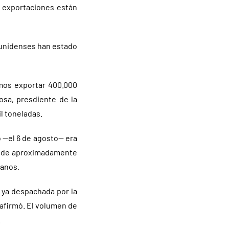
s exportaciones están
dounidenses han estado
mos exportar 400.000
osa, presdiente de la
l toneladas.
o —el 6 de agosto— era
as de aproximadamente
canos.
 ya despachada por la
 afirmó. El volumen de
.