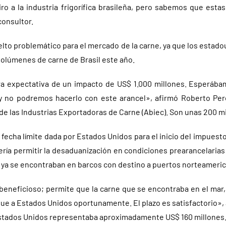
iro a la industria frigorífica brasileña, pero sabemos que esta
consultor.
elto problemático para el mercado de la carne, ya que los esta
lúmenes de carne de Brasil este año.
 expectativa de un impacto de US$ 1.000 millones. Esperába
y no podremos hacerlo con este arancel», afirmó Roberto Per
de las Industrias Exportadoras de Carne (Abiec). Son unas 200 mi
 fecha límite dada por Estados Unidos para el inicio del impuest
bería permitir la desaduanización en condiciones prearancelari
 ya se encontraban en barcos con destino a puertos norteameri
 beneficioso; permite que la carne que se encontraba en el mar,
gue a Estados Unidos oportunamente. El plazo es satisfactorio»,
Estados Unidos representaba aproximadamente US$ 160 millones