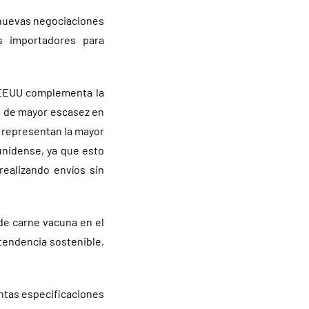
 nuevas negociaciones
os importadores para
 EEUU complementa la
o de mayor escasez en
e representan la mayor
unidense, ya que esto
ealizando envíos sin
de carne vacuna en el
tendencia sostenible,
antas especificaciones