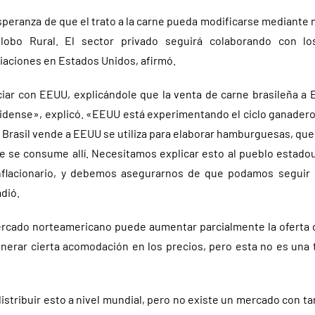
speranza de que el trato a la carne pueda modificarse mediante
 Globo Rural. El sector privado seguirá colaborando con l
ciaciones en Estados Unidos, afirmó.
ar con EEUU, explicándole que la venta de carne brasileña a
dense», explicó. «EEUU está experimentando el ciclo ganader
 Brasil vende a EEUU se utiliza para elaborar hamburguesas, qu
e se consume allí. Necesitamos explicar esto al pueblo estado
nflacionario, y debemos asegurarnos de que podamos seguir r
dió.
mercado norteamericano puede aumentar parcialmente la oferta 
nerar cierta acomodación en los precios, pero esta no es una 
distribuir esto a nivel mundial, pero no existe un mercado con t