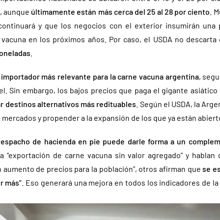
a, aunque
últimamente están más cerca del 25 al 28 por ciento
. 
ontinuará y que los negocios con el exterior insumirán una 
 vacuna en los próximos años. Por caso, el USDA no descart
toneladas
.
l importador más relevante para la carne vacuna argentina
, segu
l. Sin embargo, los bajos precios que paga el gigante asiático
r destinos alternativos más redituables
. Según el USDA, la Arge
 mercados y propender a la expansión de los que ya están abiert
 despacho de hacienda en pie puede darle forma a un complem
a “exportación de carne vacuna sin valor agregado” y hablan
n aumento de precios para la población”, otros afirman que
se es
ir más”
. Eso generará una mejora en todos los indicadores de la