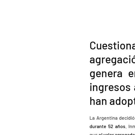
Cuestion
agregació
genera e
ingresos 
han adop
La Argentina decidi
durante 52 años
. In
que
el valor agregado