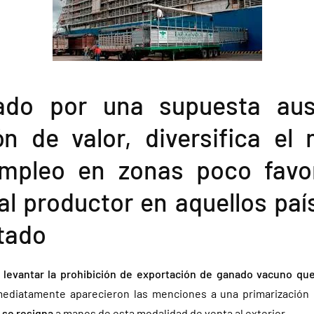
ado por una supuesta au
n de valor, diversifica el
mpleo en zonas poco favo
al productor en aquellos paí
tado
ó
levantar la prohibición de exportación de ganado vacuno qu
mediatamente aparecieron las menciones a una primarización d
 se resigna
a manos de esta modalidad de venta al exterior.