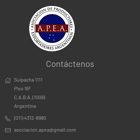
Contáctenos
Suipacha 1111
Piso 16º
C.A.B.A. (1008)
Argentina
(011) 4312-8980
asociacion.apea@gmail.com