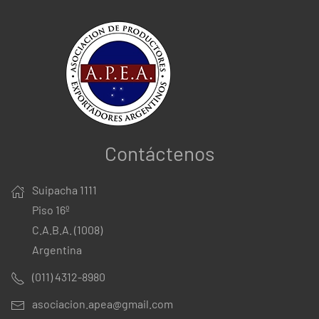
Contáctenos
Suipacha 1111
Piso 16º
C.A.B.A. (1008)
Argentina
(011) 4312-8980
asociacion.apea@gmail.com