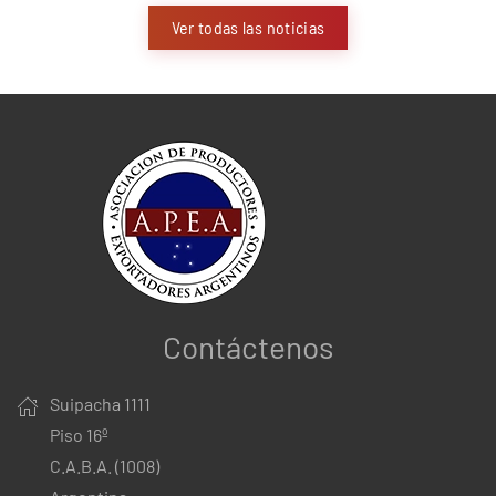
Ver todas las noticias
Contáctenos
Suipacha 1111
Piso 16º
C.A.B.A. (1008)