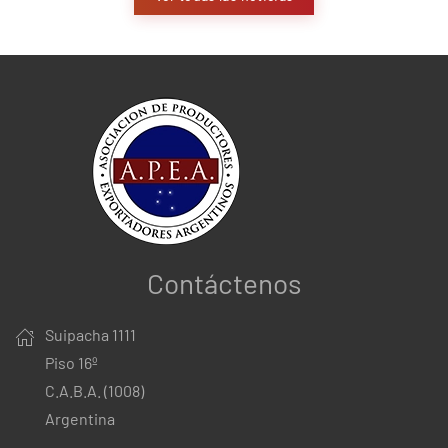
Contáctenos
Suipacha 1111
Piso 16º
C.A.B.A. (1008)
Argentina