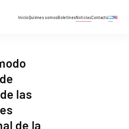
Inicio
Quiénes somos
Boletines
Noticias
Contacto
 modo
 de
de las
res
al de la