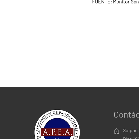
FUENTE: Monitor Ga
Contá
Suipach
Piso 16