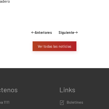
nadero
Anteriores
Siguiente
Ver todas las noticias
ctenos
Links
a 1111
Boletines
º