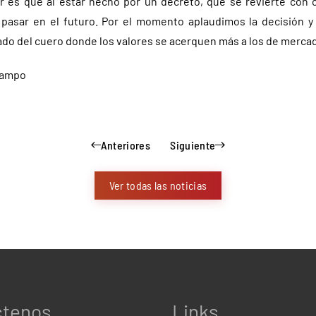
 es que al estar hecho por un decreto, que se revierte con 
asar en el futuro. Por el momento aplaudimos la decisión 
ado del cuero donde los valores se acerquen más a los de mercad
Campo
Anteriores
Siguiente
Ver todas las noticias
ctenos
Links