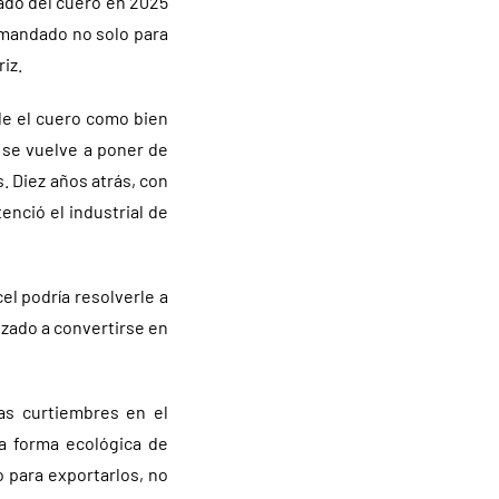
cado del cuero en 2025
emandado no solo para
iz.
de el cuero como bien
 se vuelve a poner de
. Diez años atrás, con
enció el industrial de
el podría resolverle a
nzado a convertirse en
as curtiembres en el
a forma ecológica de
o para exportarlos, no