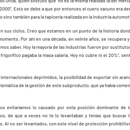
ió Urcía, quien sostuvo que “no es la misma realidad la del mer
os 2000”. Esto se debe a que por entonces el cuero vacuno era d
 sino también para la tapicería realizada en la industria automotr
en sus ciclos. Creo que estamos en un punto de la historia don
momento. Por ahí en una década, en veinte años, se recupera y
os saber. Hoy la mayoría de las industrias fueron por sustitutos
 frigorífico pagaba la masa salaria. Hoy no cubre ni el 20%”, sent
internacionales deprimidos, la posibilidad de exportar sin aranc
roblemática de la gestión de este subproducto, que ya había come
jos evitaríamos lo causado por esta posición dominante de l
os, de que a veces no te lo levantaban y tenías que buscar l
. Al no ser levantados, con este nivel de protección prohibitiv