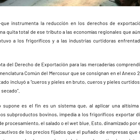
-que instrumenta la reducción en los derechos de exportaci
na quita total de ese tributo a las economías regionales que aún
uvo a los frigoríficos y a las industrias curtidoras enfrent
cuota del Derecho de Exportación para las mercaderías comprendi
menclatura Común del Mercosur que se consignan en el Anexo 2”,
tado incluyó a “cueros y pieles en bruto, cueros y pieles curtido
 secado”.
o supone es el fin es un sistema que, al aplicar una altísima
os subproductos bovinos, impedía a los frigoríficos exportar 
e procesamiento, el salado o el wet blue. Esto, dinamizado por el
a cautivos de los precios fijados que el puñado de empresas que