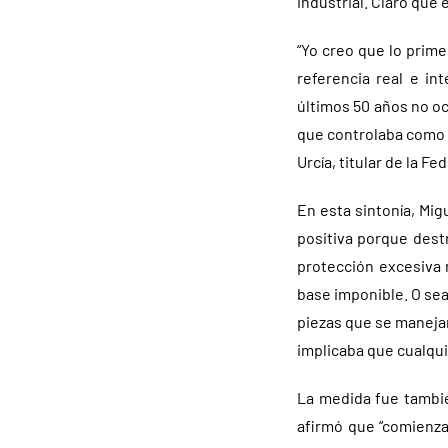
industrial. Claro que
“Yo creo que lo prim
referencia real e i
últimos 50 años no ocu
que controlaba como s
Urcía, titular de la F
En esta sintonía, Mig
positiva porque dest
protección excesiva 
base imponible. O sea
piezas que se manejan
implicaba que cualquie
La medida fue tambié
afirmó que “comienza