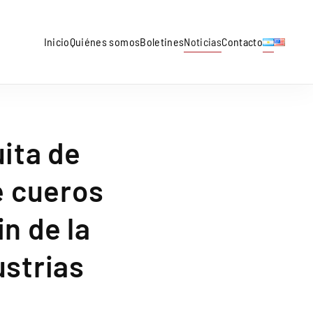
Inicio
Quiénes somos
Boletines
Noticias
Contacto
uita de
e cueros
in de la
ustrias