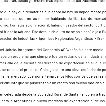
 estos eran, desde ya, mucho más bajos que las cotizaciones inte
ero que hay que resaltar es que ahora no hay un impedimento pa
nternacional, que no es menor hablando de libertad de mercad
rrió. Por legislación nacional, había un veedor del sector curtid
i fuese la Aduana. Ese detalle chiquito no se ha dicho”, dijo a 
ederación de Industrias Frigoríficas Regionales Argentinas (Fifra).
uel Jairala, integrante del Consorcio ABC, señaló a este medio:
raba un problema que siempre fue un reclamo de la industria fri
más allá de la alícuota del derecho de exportación en sí, que e
, se tomaba el precio en Chicago sobre una pieza estándar de por
 en el mercado local por el tema de los kilos con los que se faen
r alícuota que se pusiera tenía un efecto real mucho más alto que 
n celebrada desde la Sociedad Rural de Santa Fe, quien a tr
 para la Argentina un nuevo mercado de exportación el de lo