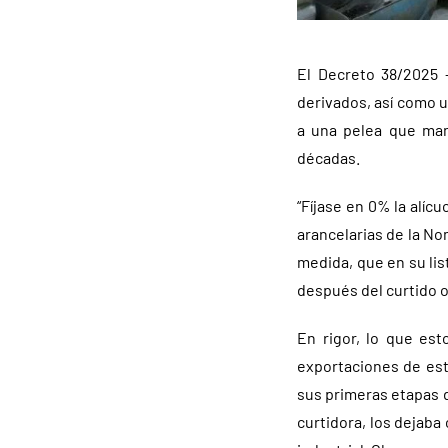
El Decreto 38/2025 
derivados, así como u
a una pelea que mant
décadas.
“Fíjase en 0% la alí
arancelarias de la No
medida, que en su lis
después del curtido o
En rigor, lo que est
exportaciones de est
sus primeras etapas d
curtidora, los dejab