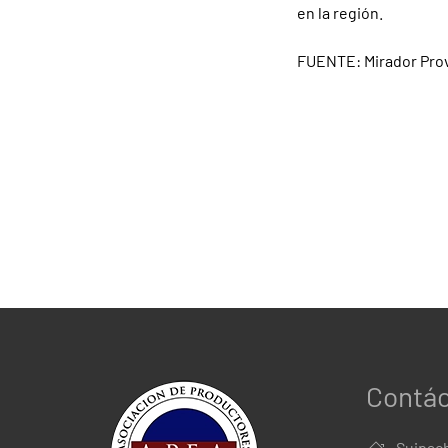
en la región.
FUENTE: Mirador Prov
Contá
Suipach