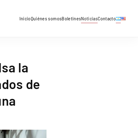
Inicio
Quiénes somos
Boletines
Noticias
Contacto
sa la
ados de
una