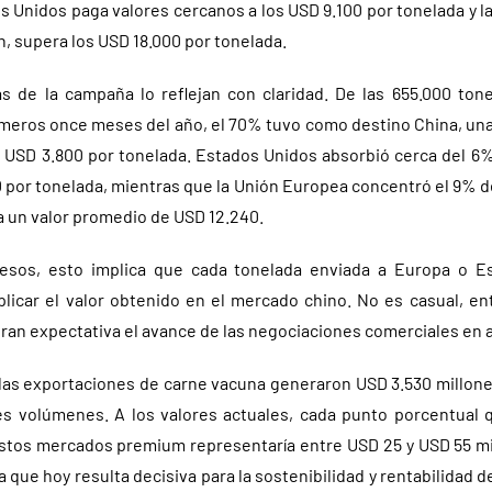
 Unidos paga valores cercanos a los USD 9.100 por tonelada y l
on, supera los USD 18.000 por tonelada.
s de la campaña lo reflejan con claridad. De las 655.000 to
imeros once meses del año, el 70% tuvo como destino China, una
 USD 3.800 por tonelada. Estados Unidos absorbió cerca del 6% 
0 por tonelada, mientras que la Unión Europea concentró el 9% 
a un valor promedio de USD 12.240.
esos, esto implica que cada tonelada enviada a Europa o 
iplicar el valor obtenido en el mercado chino. No es casual, e
gran expectativa el avance de las negociaciones comerciales en 
, las exportaciones de carne vacuna generaron USD 3.530 millon
s volúmenes. A los valores actuales, cada punto porcentual q
estos mercados premium representaría entre USD 25 y USD 55 mi
ia que hoy resulta decisiva para la sostenibilidad y rentabilidad 