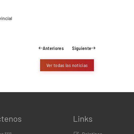
incial
Anteriores
Siguiente
Ver todas las noticias
ctenos
Links
a 1111
Boletines