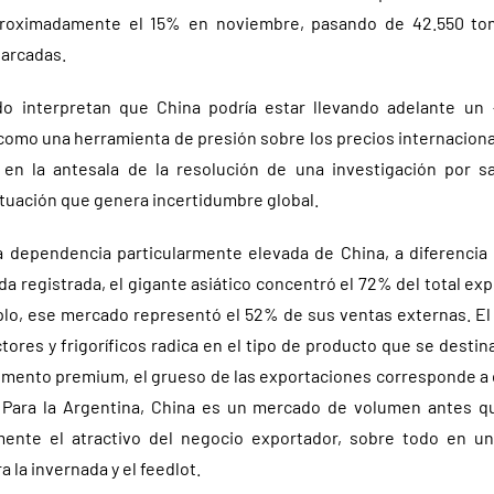
proximadamente el 15% en noviembre, pasando de 42.550 ton
arcadas.
do interpretan que China podría estar llevando adelante un
o como una herramienta de presión sobre los precios internacion
 en la antesala de la resolución de una investigación por s
ituación que genera incertidumbre global.
 dependencia particularmente elevada de China, a diferencia 
ída registrada, el gigante asiático concentró el 72% del total e
mplo, ese mercado representó el 52% de sus ventas externas. El
ores y frigoríficos radica en el tipo de producto que se destina
gmento premium, el grueso de las exportaciones corresponde a
. Para la Argentina, China es un mercado de volumen antes qu
amente el atractivo del negocio exportador, sobre todo en u
 la invernada y el feedlot.