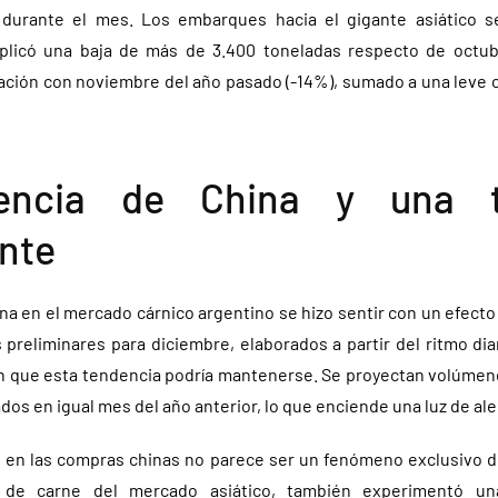
durante el mes. Los embarques hacia el gigante asiático s
mplicó una baja de más de 3.400 toneladas respecto de octubr
ción con noviembre del año pasado (-14%), sumado a una leve co
uencia de China y una t
nte
a en el mercado cárnico argentino se hizo sentir con un efecto
 preliminares para diciembre, elaborados a partir del ritmo dia
n que esta tendencia podría mantenerse. Se proyectan volúme
dos en igual mes del año anterior, lo que enciende una luz de aler
o en las compras chinas no parece ser un fenómeno exclusivo de 
r de carne del mercado asiático, también experimentó u