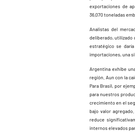
exportaciones de a
36.070 toneladas emb
Analistas del merca
deliberado, utilizad
estratégico se daría
importaciones, una s
Argentina exhibe una
región. Aun con la ca
Para Brasil, por eje
para nuestros product
crecimiento en el se
bajo valor agregado
reduce significativ
internos elevados para