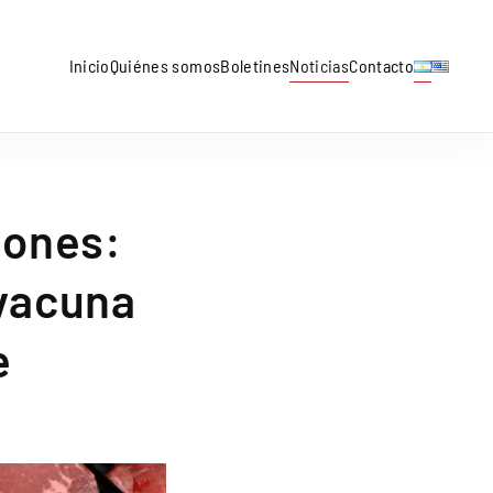
Inicio
Quiénes somos
Boletines
Noticias
Contacto
iones:
 vacuna
e