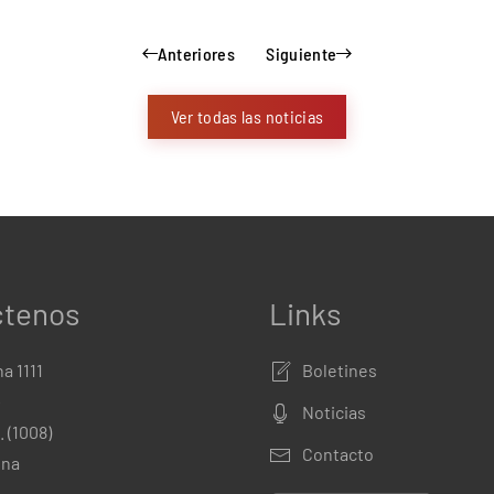
Anteriores
Siguiente
Ver todas las noticias
ctenos
Links
a 1111
Boletines
º
Noticias
. (1008)
Contacto
ina