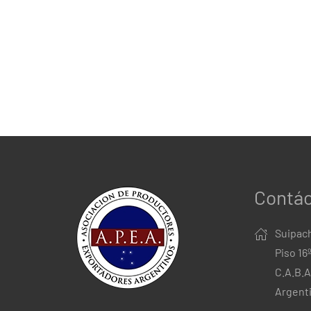
Contá
Suipach
Piso 16
C.A.B.A
Argent