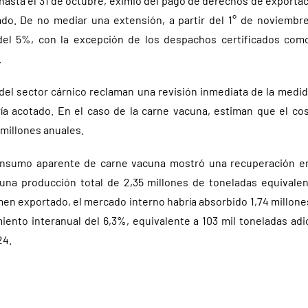
 hasta el 31 de octubre, eximió del pago de derechos de export
ado. De no mediar una extensión, a partir del 1° de noviembre 
s del 5%, con la excepción de los despachos certificados com
.
del sector cárnico reclaman una revisión inmediata de la med
ría acotado. En el caso de la carne vacuna, estiman que el co
 millones anuales.
consumo aparente de carne vacuna mostró una recuperación e
una producción total de 2,35 millones de toneladas equivalen
en exportado, el mercado interno habría absorbido 1,74 millones
iento interanual del 6,3%, equivalente a 103 mil toneladas adi
24.