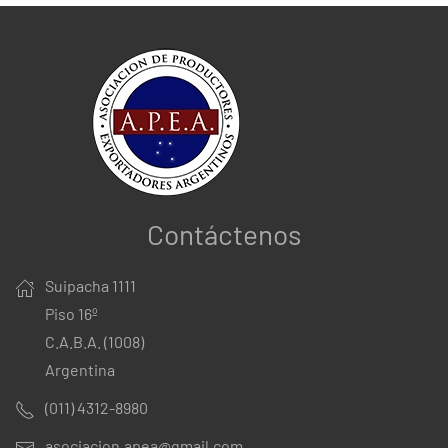
Contáctenos
Suipacha 1111
Piso 16º
C.A.B.A. (1008)
Argentina
(011) 4312-8980
asociacion.apea@gmail.com