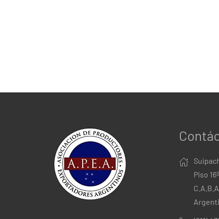
Contá
Suipach
Piso 16
C.A.B.A
Argent