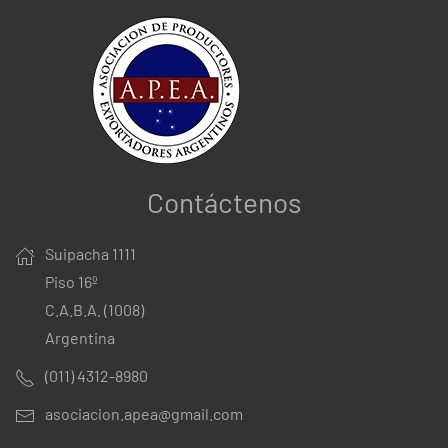
Contáctenos
Suipacha 1111
Piso 16º
C.A.B.A. (1008)
Argentina
(011) 4312-8980
asociacion.apea@gmail.com