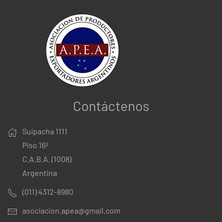
Contáctenos
Suipacha 1111
Piso 16º
C.A.B.A. (1008)
Argentina
(011) 4312-8980
asociacion.apea@gmail.com