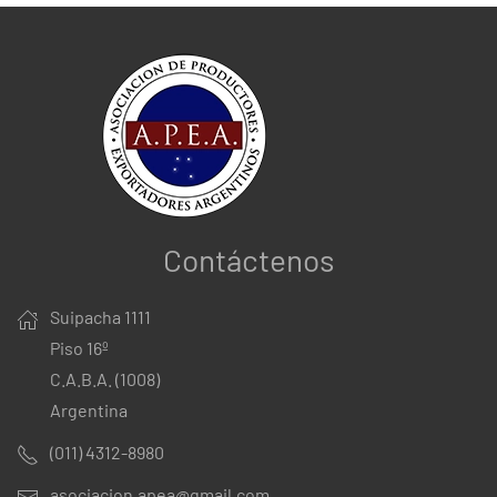
Contáctenos
Suipacha 1111
Piso 16º
C.A.B.A. (1008)
Argentina
(011) 4312-8980
asociacion.apea@gmail.com