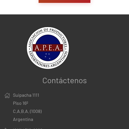
Contáctenos
Suipacha 1111
Piso 16º
C.A.B.A. (1008)
Argentina