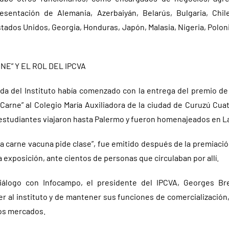
esentación de Alemania, Azerbaiyán, Belarús, Bulgaria, Chil
tados Unidos, Georgia, Honduras, Japón, Malasia, Nigeria, Polonia
NE” Y EL ROL DEL IPCVA
ada del Instituto había comenzado con la entrega del premio de
Carne” al Colegio María Auxiliadora de la ciudad de Curuzú Cua
 estudiantes viajaron hasta Palermo y fueron homenajeados en La
a carne vacuna pide clase”, fue emitido después de la premiació
a exposición, ante cientos de personas que circulaban por allí.
iálogo con Infocampo, el presidente del IPCVA, Georges Brei
r al instituto y de mantener sus funciones de comercialización,
ros mercados.