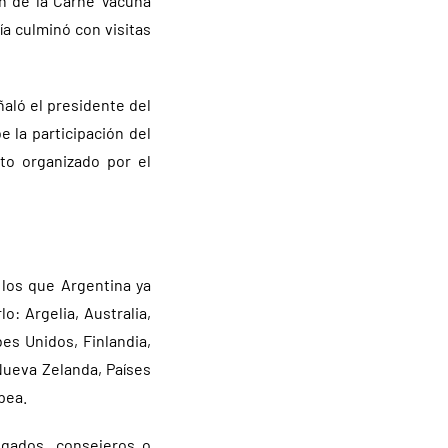
ón de la Carne Vacuna
ía culminó con visitas
ñaló el presidente del
e la participación del
nto organizado por el
 los que Argentina ya
o: Argelia, Australia,
bes Unidos, Finlandia,
 Nueva Zelanda, Países
pea.
egados, consejeros o