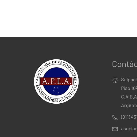
Contá
Suipach
Piso 16
C.A.B.A
Argent
(011) 4
asocia