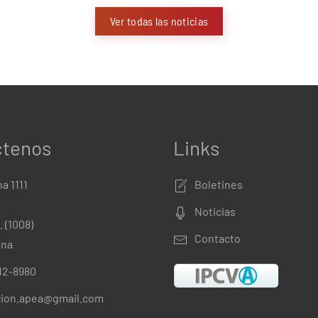
Ver todas las noticias
ctenos
Links
a 1111
Boletines
º
Noticias
. (1008)
Contacto
ina
312-8980
cion.apea@gmail.com