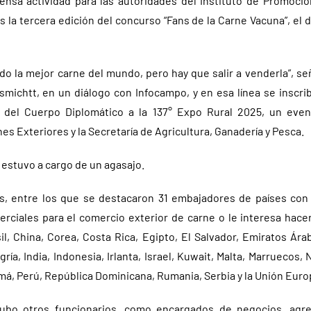
ensa actividad para las autoridades del Instituto de Promoci
as la tercera edición del concurso “Fans de la Carne Vacuna”, el d
do la mejor carne del mundo, pero hay que salir a venderla”, se
michtt, en un diálogo con Infocampo, y en esa línea se inscrib
ta del Cuerpo Diplomático a la 137° Expo Rural 2025, un eve
es Exteriores y la Secretaría de Agricultura, Ganadería y Pesca.
 estuvo a cargo de un agasajo.
s, entre los que se destacaron 31 embajadores de países con
rciales para el comercio exterior de carne o le interesa hacerl
sil, China, Corea, Costa Rica, Egipto, El Salvador, Emiratos Ára
gría, India, Indonesia, Irlanta, Israel, Kuwait, Malta, Marruecos,
má, Perú, República Dominicana, Rumania, Serbia y la Unión Euro
ubo otros funcionarios, como encargados de negocios, agr