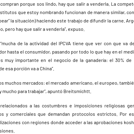
a compran porque sos lindo, hay que salir a venderla. La compe
institutos que estoy nombrando funcionan de manera similar, con
ear” la situación) haciendo este trabajo de difundir la carne. Arg
, pero hay que salir a venderla”, expuso.
“mucha de la actividad del IPCVA tiene que ver con que va de
dor hasta el consumidor, pasando por todo lo que hay en el medi
 es muy importante en el negocio de la ganadería: el 30% de 
de esa porción va a China”.
s muchos mercados: el mercado americano, el europeo, también
y mucho para trabajar”, apuntó Breitsmichtt.
elacionados a las costumbres e imposiciones religiosas g
vos y comerciales que demandan protocolos estrictos. Por es
alizaciones con regiones donde acceder a las aprobaciones koshe
siones.