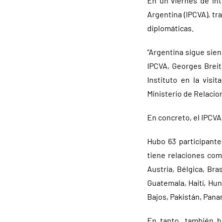
En un viernes de int
Argentina (IPCVA), tr
diplomáticas.
“Argentina sigue sien
IPCVA, Georges Breits
Instituto en la visi
Ministerio de Relacion
En concreto, el IPCVA
Hubo 63 participante
tiene relaciones come
Austria, Bélgica, Bra
Guatemala, Haití, Hun
Bajos, Pakistán, Pana
En tanto, también h