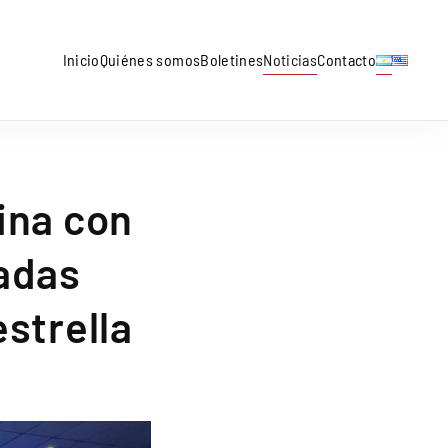
Inicio
Quiénes somos
Boletines
Noticias
Contacto
ina con
adas
estrella