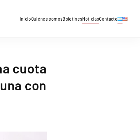
Inicio
Quiénes somos
Boletines
Noticias
Contacto
na cuota
cuna con