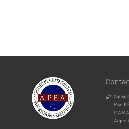
Contá
Suipach
Piso 16
C.A.B.A
Argent