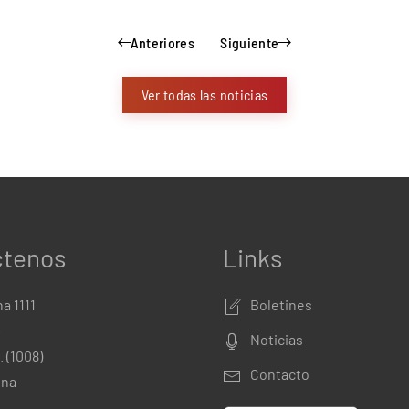
Anteriores
Siguiente
Ver todas las noticias
ctenos
Links
a 1111
Boletines
º
Noticias
. (1008)
Contacto
ina