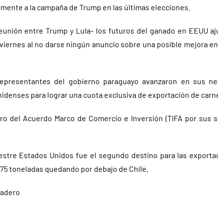
amente a la campaña de Trump en las últimas elecciones.
 reunión entre Trump y Lula- los futuros del ganado en EEUU aju
viernes al no darse ningún anuncio sobre una posible mejora en
epresentantes del gobierno paraguayo avanzaron en sus neg
denses para lograr una cuota exclusiva de exportación de carne
ro del Acuerdo Marco de Comercio e Inversión (TIFA por sus si
estre Estados Unidos fue el segundo destino para las export
075 toneladas quedando por debajo de Chile.
nadero