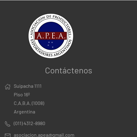
Contáctenos
Suipacha 1111
Piso 16º
C.A.B.A. (1008)
Argentina
(011) 4312-8980
asociacion.apea@gmail.com