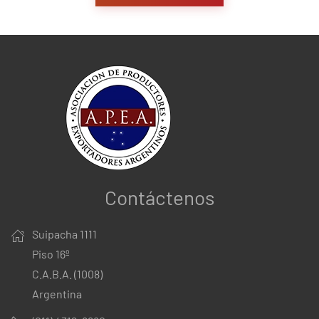
Contáctenos
Suipacha 1111
Piso 16º
C.A.B.A. (1008)
Argentina