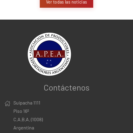
Ver todas las noticias
Contáctenos
Suipacha 1111
Piso 16º
C.A.B.A. (1008)
Argentina