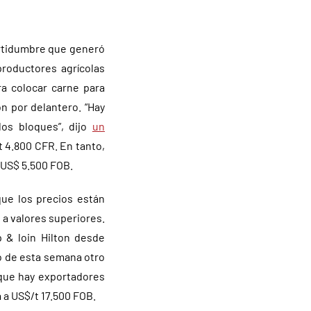
ertidumbre que generó
roductores agrícolas
a colocar carne para
n por delantero. “Hay
os bloques”, dijo
un
t 4.800 CFR. En tanto,
 US$ 5.500 FOB.
ue los precios están
 a valores superiores.
 & loin Hilton desde
io de esta semana otro
 que hay exportadores
 a US$/t 17.500 FOB.