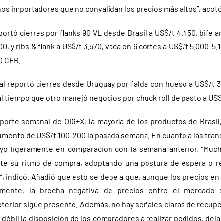
os importadores que no convalidan los precios más altos”, acotó
portó cierres por flanks 90 VL desde Brasil a US$/t 4.450, bife
0, y ribs & flank a US$/t 3.570, vaca en 6 cortes a US$/t 5.000-5
00 CFR.
al reportó cierres desde Uruguay por falda con hueso a US$/t 
al tiempo que otro manejó negocios por chuck roll de pasto a US$
porte semanal de OIG+X, la mayoría de los productos de Brasil
mento de US$/t 100-200 la pasada semana. En cuanto a las tran
yó ligeramente en comparación con la semana anterior. “Muc
te su ritmo de compra, adoptando una postura de espera o r
, indicó. Añadió que esto se debe a que, aunque los precios en
mente, la brecha negativa de precios entre el mercado 
xterior sigue presente. Además, no hay señales claras de recup
e débil la disposición de los compradores a realizar pedidos, dej