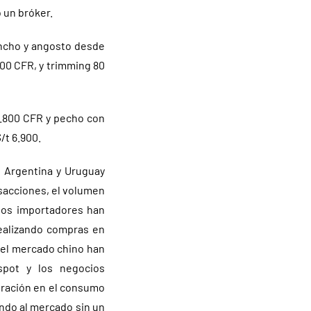
 un bróker.
 ancho y angosto desde
.100 CFR, y trimming 80
3.800 CFR y pecho con
/t 6.900.
, Argentina y Uruguay
sacciones, el volumen
hos importadores han
ealizando compras en
 el mercado chino han
spot y los negocios
eración en el consumo
ando al mercado sin un