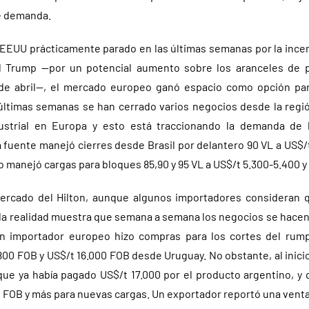
e demanda.
n EEUU prácticamente parado en las últimas semanas por la inc
d Trump —por un potencial aumento sobre los aranceles de p
de abril—, el mercado europeo ganó espacio como opción par
últimas semanas se han cerrado varios negocios desde la regió
strial en Europa y esto está traccionando la demanda de l
a fuente manejó cierres desde Brasil por delantero 90 VL a US$/
o manejó cargas para bloques 85,90 y 95 VL a US$/t 5.300-5.400 y
mercado del Hilton, aunque algunos importadores consideran q
”, la realidad muestra que semana a semana los negocios se hacen
 importador europeo hizo compras para los cortes del rump
800 FOB y US$/t 16.000 FOB desde Uruguay. No obstante, al inic
ue ya había pagado US$/t 17.000 por el producto argentino, y
 FOB y más para nuevas cargas. Un exportador reportó una venta