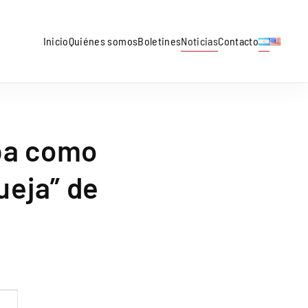
Inicio
Quiénes somos
Boletines
Noticias
Contacto
pa como
ueja” de