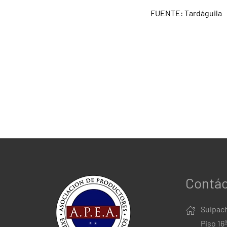
FUENTE: Tardáguila
Contá
Suipach
Piso 16