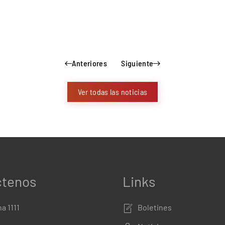
Anteriores
Siguiente
Ver todas las noticias
ctenos
Links
a 1111
Boletines
º