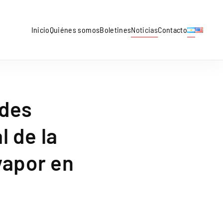
Inicio
Quiénes somos
Boletines
Noticias
Contacto
ndes
 de la
vapor en