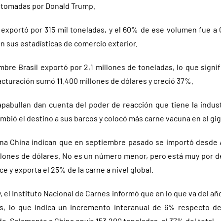
 tomadas por Donald Trump.
 exportó por 315 mil toneladas, y el 60% de ese volumen fue a C
 sus estadísticas de comercio exterior.
mbre Brasil exportó por 2,1 millones de toneladas, lo que signi
cturación sumó 11.400 millones de dólares y creció 37%.
abullan dan cuenta del poder de reacción que tiene la industr
ambió el destino a sus barcos y colocó más carne vacuna en el gig
na China indican que en septiembre pasado se importó desde 
llones de dólares. No es un número menor, pero está muy por d
ce y exporta el 25% de la carne a nivel global.
, el Instituto Nacional de Carnes informó que en lo que va del 
as, lo que indica un incremento interanual de 6% respecto de
o. Solamente a China envío 153.200 toneladas, el 37% del total.